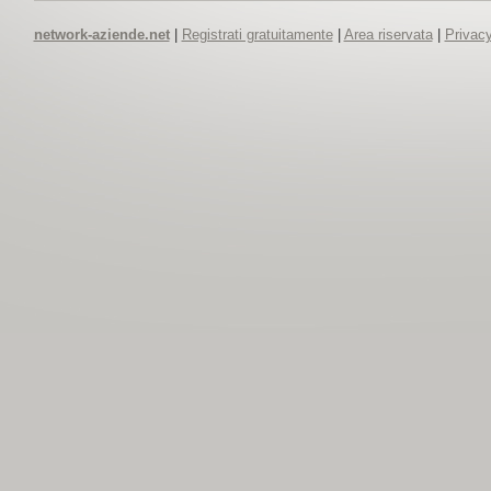
network-aziende.net
|
Registrati gratuitamente
|
Area riservata
|
Privacy